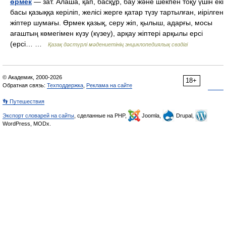
өрмек
— зат. Алаша, қап, басқұр, бау және шекпен тоқу үшін екі
басы қазыққа керіліп, желісі жерге қатар түзу тартылған, иірілген
жіптер шумағы. Өрмек қазық, серу жіп, қылыш, адарғы, мосы
ағаштың көмегімен күзу (күзеу), арқау жіптері арқылы ерсі
(ерсі… …
Қазақ дәстүрлі мәдениетінің энциклопедиялық сөздігі
© Академик, 2000-2026
18+
Обратная связь:
Техподдержка
,
Реклама на сайте
👣 Путешествия
Экспорт словарей на сайты
, сделанные на PHP,
Joomla,
Drupal,
WordPress, MODx.