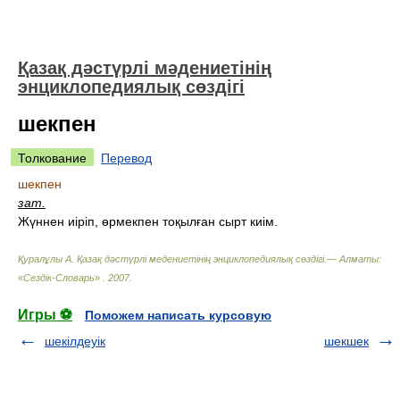
Қазақ дәстүрлі мәдениетінің
энциклопедиялық сөздігі
шекпен
Толкование
Перевод
шекпен
зат.
Жүннен иіріп, өрмекпен тоқылған сырт киім.
Қуралұлы А. Қазақ дәстүрлі медениетінің энциклопедиялық сөздігі.— Алматы:
«Сездік-Словарь»
.
2007
.
Игры ⚽
Поможем написать курсовую
шекілдеуік
шекшек