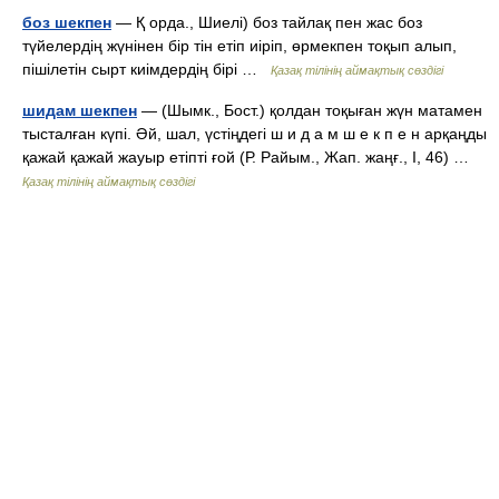
боз шекпен
— Қ орда., Шиелі) боз тайлақ пен жас боз
түйелердің жүнінен бір тін етіп иіріп, өрмекпен тоқып алып,
пішілетін сырт киімдердің бірі …
Қазақ тілінің аймақтық сөздігі
шидам шекпен
— (Шымк., Бост.) қолдан тоқыған жүн матамен
тысталған күпі. Әй, шал, үстіңдегі ш и д а м ш е к п е н арқаңды
қажай қажай жауыр етіпті ғой (Р. Райым., Жап. жаңғ., І, 46) …
Қазақ тілінің аймақтық сөздігі