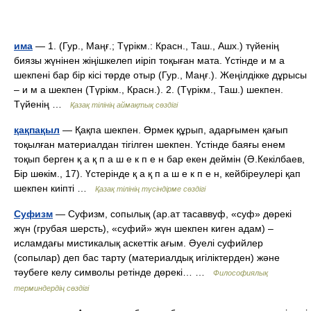
има
— 1. (Гур., Маңғ.; Түрікм.: Красн., Таш., Ашх.) түйенің
биязы жүнінен жіңішкелеп иіріп тоқыған мата. Үстінде и м а
шекпені бар бір кісі төрде отыр (Гур., Маңғ.). Жеңілдікке дұрысы
– и м а шекпен (Түрікм., Красн.). 2. (Түрікм., Таш.) шекпен.
Түйенің …
Қазақ тілінің аймақтық сөздігі
қақпақыл
— Қақпа шекпен. Өрмек құрып, адарғымен қағып
тоқылған материалдан тігілген шекпен. Үстінде баяғы енем
тоқып берген қ а қ п а ш е к п е н бар екен деймін (Ә.Кекілбаев,
Бір шөкім., 17). Үстерінде қ а қ п а ш е к п е н, кейбіреулері қап
шекпен киіпті …
Қазақ тілінің түсіндірме сөздігі
Суфизм
— Суфизм, сопылық (ар.ат тасаввуф, «суф» дөрекі
жүн (грубая шерсть), «суфий» жүн шекпен киген адам) –
исламдағы мистикалық аскеттік ағым. Әуелі суфийлер
(сопылар) деп бас тарту (материалдық игіліктерден) және
тәубеге келу символы ретінде дөрекі… …
Философиялық
терминдердің сөздігі