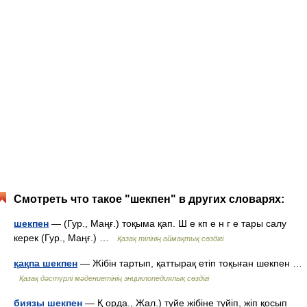
Смотреть что такое "шекпен" в других словарях:
шекпен
— (Гур., Маңғ.) тоқыма қап. Ш е кп е н г е тары салу
керек (Гур., Маңғ.) …
Қазақ тілінің аймақтық сөздігі
қақпа шекпен
— Жібін тартып, қаттырақ етіп тоқыған шекпен …
Қазақ дәстүрлі мәдениетінің энциклопедиялық сөздігі
биязы шекпен
— Қ орда., Жал.) түйе жібіне түйіп, жіп қосып