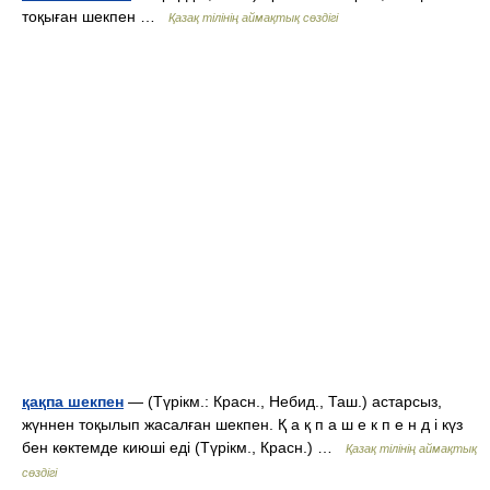
тоқыған шекпен …
Қазақ тілінің аймақтық сөздігі
қақпа шекпен
— (Түрікм.: Красн., Небид., Таш.) астарсыз,
жүннен тоқылып жасалған шекпен. Қ а қ п а ш е к п е н д і күз
бен көктемде киюші еді (Түрікм., Красн.) …
Қазақ тілінің аймақтық
сөздігі